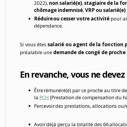
2022),
non salarié(e)
,
stagiaire de la f
chômage indemnisé
,
VRP ou salarié(e)
Réduire ou cesser votre activité
pour ai
dépendance.
Si vous êtes
salarié ou agent de la fonction 
préalable une
demande de congé de proche 
En revanche, vous ne devez 
Être rémunéré(e) par ce proche au titre de 
la
PCH
(Prestation de compensation du ha
Percevoir des prestations, allocations ou
Avoir déjà perçu la totalité des 66 allocat