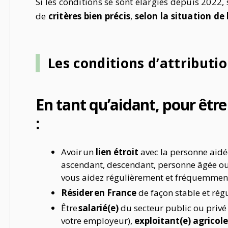
Si les conditions se sont élargies depuis 2022,
de
critères bien précis
,
selon la situation de 
Les conditions d’attributio
En tant qu’aidant, pour être 
:
Avoir un
lien étroit
avec la personne aidée
ascendant, descendant, personne âgée ou
vous aidez régulièrement et fréquemment
Résider en France
de façon stable et régu
Être
salarié(e)
du secteur public ou privé
votre employeur),
exploitant(e) agricole