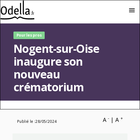
menu
Pour les pros
Nogent-sur-Oise
inaugure son
nouveau
crématorium
-
+
A
|
A
Publié le :
28/05/2024