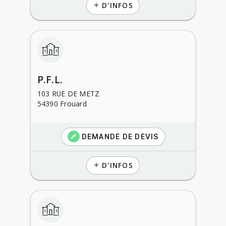
D'INFOS
add
P.F.L.
103 RUE DE METZ
54390 Frouard
DEMANDE DE DEVIS
create
D'INFOS
add