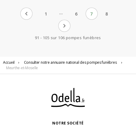
…
chevron_left
1
6
7
8
chevron_right
91 - 105 sur 106 pompes funèbres
Accueil
›
Consulter notre annuaire national des pompes funèbres
›
Meurthe-et-Moselle
NOTRE SOCIÉTÉ