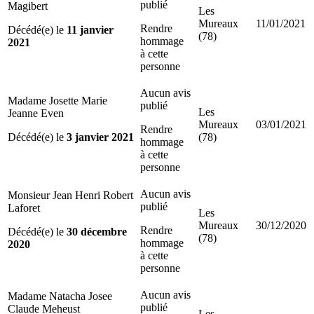
publié
Magibert
Les
Mureaux
11/01/2021
Rendre
Décédé(e) le
11 janvier
(78)
hommage
2021
à cette
personne
Aucun avis
Madame Josette Marie
publié
Les
Jeanne Even
Mureaux
03/01/2021
Rendre
Décédé(e) le
3 janvier 2021
(78)
hommage
à cette
personne
Aucun avis
Monsieur Jean Henri Robert
publié
Laforet
Les
Mureaux
30/12/2020
Rendre
Décédé(e) le
30 décembre
(78)
hommage
2020
à cette
personne
Aucun avis
Madame Natacha Josee
publié
Claude Meheust
Les