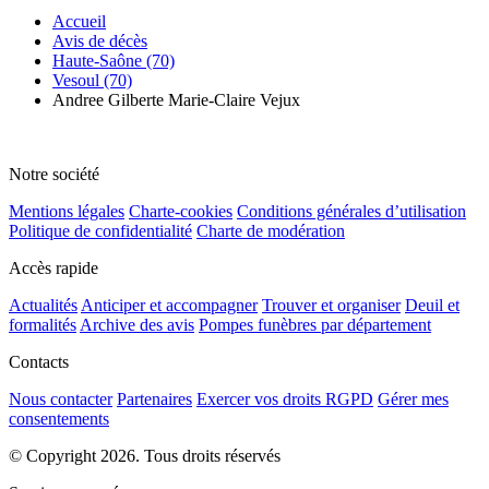
Accueil
Avis de décès
Haute-Saône (70)
Vesoul (70)
Andree Gilberte Marie-Claire Vejux
Notre société
Mentions légales
Charte-cookies
Conditions générales d’utilisation
Politique de confidentialité
Charte de modération
Accès rapide
Actualités
Anticiper et accompagner
Trouver et organiser
Deuil et
formalités
Archive des avis
Pompes funèbres par département
Contacts
Nous contacter
Partenaires
Exercer vos droits RGPD
Gérer mes
consentements
© Copyright 2026. Tous droits réservés