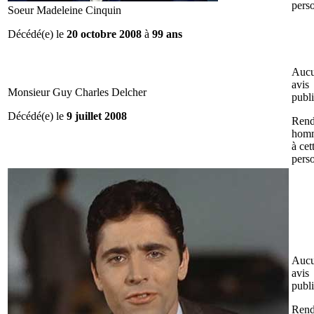
pers
Soeur Madeleine Cinquin
Décédé(e) le
20 octobre 2008
à
99 ans
Auc
avis
Monsieur Guy Charles Delcher
publ
Décédé(e) le
9 juillet 2008
Rend
hom
à cet
pers
Auc
avis
publ
Rend