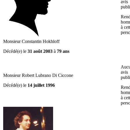
avis
publ
Rend
hom
à cet
pers
Monsieur Constantin Hokhloff
Décédé(e) le
31 août 2003
à
79 ans
Auc
avis
Monsieur Robert Lubrano Di Ciccone
publ
Décédé(e) le
14 juillet 1996
Rend
hom
à cet
pers