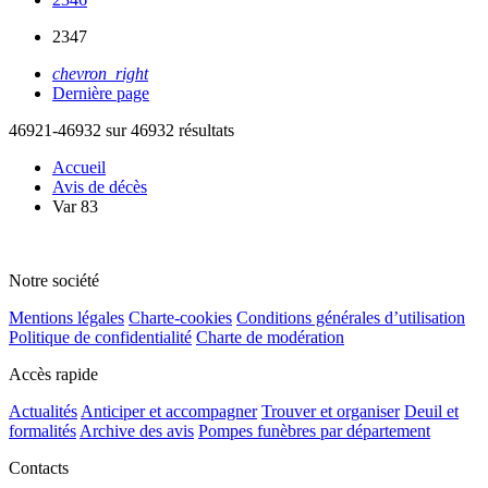
2347
chevron_right
Dernière page
46921-46932 sur 46932 résultats
Accueil
Avis de décès
Var 83
Notre société
Mentions légales
Charte-cookies
Conditions générales d’utilisation
Politique de confidentialité
Charte de modération
Accès rapide
Actualités
Anticiper et accompagner
Trouver et organiser
Deuil et
formalités
Archive des avis
Pompes funèbres par département
Contacts