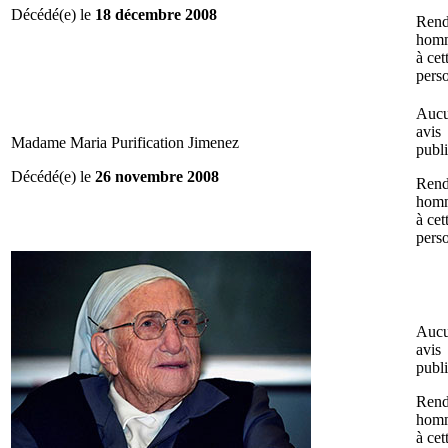
Décédé(e) le
18 décembre 2008
Rend
hom
à cet
pers
Auc
avis
Madame Maria Purification Jimenez
publ
Décédé(e) le
26 novembre 2008
Rend
hom
à cet
pers
Auc
avis
publ
Rend
hom
à cet