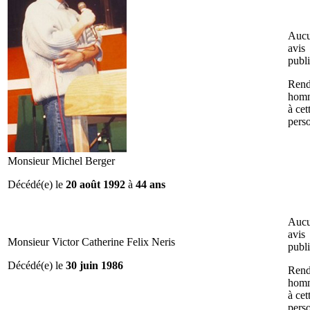
Auc
avis
publ
Rend
hom
à cet
pers
Monsieur Michel Berger
Décédé(e) le
20 août 1992
à
44 ans
Auc
avis
Monsieur Victor Catherine Felix Neris
publ
Décédé(e) le
30 juin 1986
Rend
hom
à cet
pers