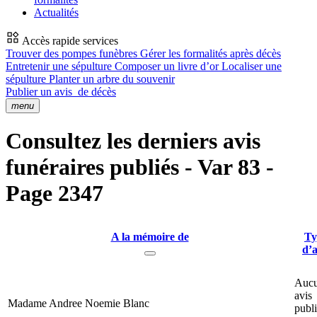
Actualités
Accès rapide services
Trouver des pompes funèbres
Gérer les formalités après décès
Entretenir une sépulture
Composer un livre d’or
Localiser une
sépulture
Planter un arbre du souvenir
Publier un avis
de décès
menu
Consultez les derniers avis
funéraires publiés - Var 83 -
Page 2347
A la mémoire de
Ty
d’a
Auc
avis
Madame Andree Noemie Blanc
publ