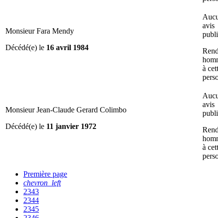
Auc
avis
Monsieur Fara Mendy
publ
Décédé(e) le
16 avril 1984
Rend
hom
à cet
pers
Auc
avis
Monsieur Jean-Claude Gerard Colimbo
publ
Décédé(e) le
11 janvier 1972
Rend
hom
à cet
pers
Première page
chevron_left
2343
2344
2345
2346