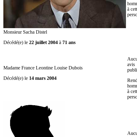
hom
à cet
pers
Monsieur Sacha Distel
Décédé(e) le
22 juillet 2004
à
71 ans
Auc
avis
Madame France Leontine Louise Dubois
publ
Décédé(e) le
14 mars 2004
Rend
hom
à cet
pers
Auc