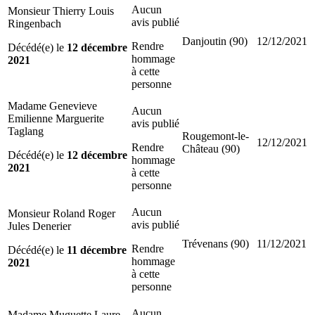
Aucun
Monsieur Thierry Louis
avis publié
Ringenbach
Danjoutin (90)
12/12/2021
Rendre
Décédé(e) le
12 décembre
hommage
2021
à cette
personne
Madame Genevieve
Aucun
Emilienne Marguerite
avis publié
Taglang
Rougemont-le-
12/12/2021
Rendre
Château (90)
Décédé(e) le
12 décembre
hommage
2021
à cette
personne
Aucun
Monsieur Roland Roger
avis publié
Jules Denerier
Trévenans (90)
11/12/2021
Rendre
Décédé(e) le
11 décembre
hommage
2021
à cette
personne
Aucun
Madame Muguette Laure