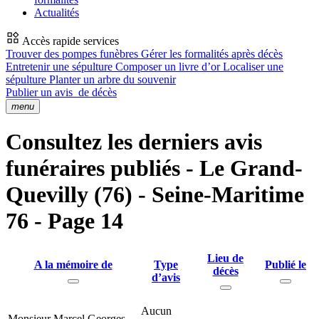
Actualités
Accès rapide services
Trouver des pompes funèbres
Gérer les formalités après décès
Entretenir une sépulture
Composer un livre d’or
Localiser une
sépulture
Planter un arbre du souvenir
Publier un avis
de décès
menu
Consultez les derniers avis
funéraires publiés - Le Grand-
Quevilly (76) - Seine-Maritime
76 - Page 14
Lieu de
A la mémoire de
Type
Publié le
décès
d’avis
Aucun
Monsieur Marcel Georges