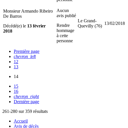
Aucun
Monsieur Armando Ribeiro
avis publié
De Barros
Le Grand-
13/02/2018
Rendre
Décédé(e) le
13 février
Quevilly (76)
hommage
2018
à cette
personne
Première page
chevron_left
12
13
14
15
16
chevron_right
Dernière page
261-280 sur 359 résultats
Accueil
Avis de décès