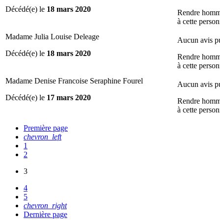
Décédé(e) le
18 mars 2020
Rendre hom
à cette perso
Madame Julia Louise Deleage
Aucun avis p
Décédé(e) le
18 mars 2020
Rendre hom
à cette perso
Madame Denise Francoise Seraphine Fourel
Aucun avis p
Décédé(e) le
17 mars 2020
Rendre hom
à cette perso
Première page
chevron_left
1
2
3
4
5
chevron_right
Dernière page