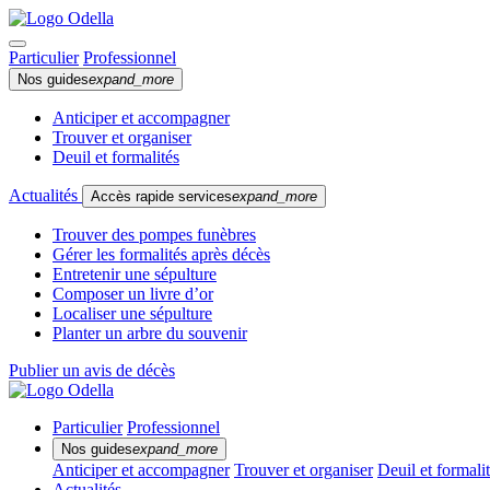
Particulier
Professionnel
Nos guides
expand_more
Anticiper et accompagner
Trouver et organiser
Deuil et formalités
Actualités
Accès rapide services
expand_more
Trouver des pompes funèbres
Gérer les formalités après décès
Entretenir une sépulture
Composer un livre d’or
Localiser une sépulture
Planter un arbre du souvenir
Publier un avis de décès
Particulier
Professionnel
Nos guides
expand_more
Anticiper et accompagner
Trouver et organiser
Deuil et formali
Actualités