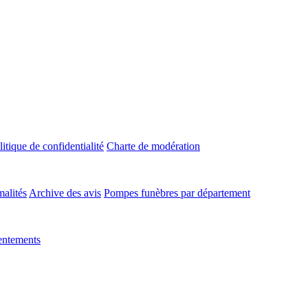
litique de confidentialité
Charte de modération
malités
Archive des avis
Pompes funèbres par département
entements