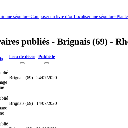
nir une sépulture
Composer un livre d’or
Localiser une sépulture
Plante
aires publiés - Brignais (69) - R
Lieu de décès
Publié le
is
ublié
Brignais (69)
24/07/2020
mage
nne
ublié
Brignais (69)
14/07/2020
mage
nne
ublié