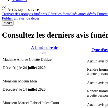
Accès rapide services
Trouver des pompes funèbres
Gérer les formalités après décès
Entrete
Publier un avis
de décès
menu
Consultez les derniers avis funér
A la mémoire de
Type d’av
Madame Andree Colette Debize
Aucun avis p
Décédé(e) le
24 juillet 2020
Rendre hom
à cette perso
Monsieur Moeun Men
Aucun avis p
Décédé(e) le
14 juillet 2020
Rendre hom
à cette perso
Monsieur Marcel Gabriel Jules Court
Aucun avis p