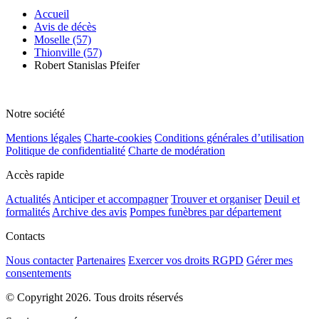
Accueil
Avis de décès
Moselle (57)
Thionville (57)
Robert Stanislas Pfeifer
Notre société
Mentions légales
Charte-cookies
Conditions générales d’utilisation
Politique de confidentialité
Charte de modération
Accès rapide
Actualités
Anticiper et accompagner
Trouver et organiser
Deuil et
formalités
Archive des avis
Pompes funèbres par département
Contacts
Nous contacter
Partenaires
Exercer vos droits RGPD
Gérer mes
consentements
© Copyright 2026. Tous droits réservés