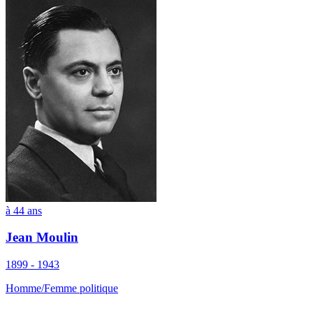
à 44 ans
Jean Moulin
1899 - 1943
Homme/Femme politique