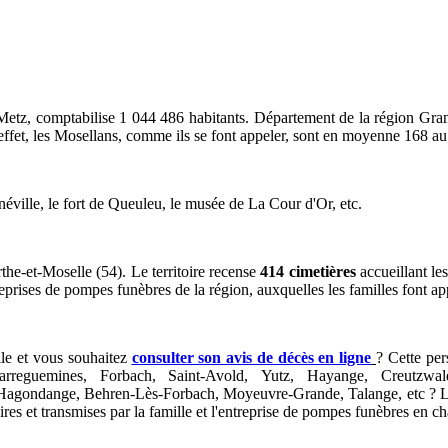
à Metz, comptabilise
1 044 486
habitants. Département de la région Gran
 effet, les Mosellans, comme ils se font appeler, sont en moyenne
168
au
éville, le fort de Queuleu, le musée de La Cour d'Or, etc.
he-et-Moselle (54). Le territoire
recense
414
cimetières
accueillant le
reprises de pompes funèbres de la région, auxquelles les familles font a
lle et vous souhaitez
consulter son avis de décès en ligne
? Cette per
arreguemines, Forbach, Saint-Avold, Yutz, Hayange, Creutzwal
gondange, Behren-Lès-Forbach, Moyeuvre-Grande, Talange, etc ? Les a
ires et transmises par la famille et l'entreprise de pompes funèbres en c