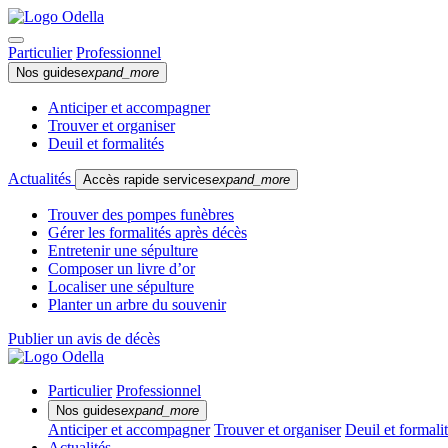
Particulier
Professionnel
Nos guides
expand_more
Anticiper et accompagner
Trouver et organiser
Deuil et formalités
Actualités
Accès rapide services
expand_more
Trouver des pompes funèbres
Gérer les formalités après décès
Entretenir une sépulture
Composer un livre d’or
Localiser une sépulture
Planter un arbre du souvenir
Publier un avis de décès
Particulier
Professionnel
Nos guides
expand_more
Anticiper et accompagner
Trouver et organiser
Deuil et formali
Actualités