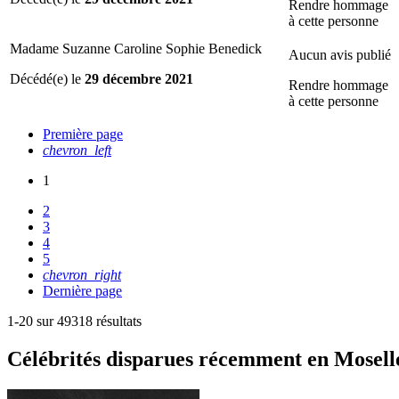
Rendre hommage
à cette personne
Madame Suzanne Caroline Sophie Benedick
Aucun avis publié
Décédé(e) le
29 décembre 2021
Rendre hommage
à cette personne
Première page
chevron_left
1
2
3
4
5
chevron_right
Dernière page
1-20 sur 49318 résultats
Célébrités
disparues récemment en Mosell