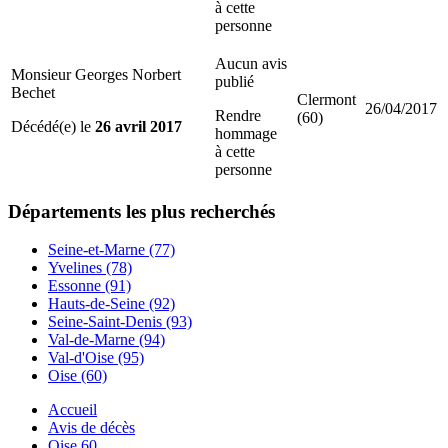
à cette
personne
Aucun avis
Monsieur Georges Norbert
publié
Bechet
Clermont
26/04/2017
Rendre
(60)
Décédé(e) le
26 avril 2017
hommage
à cette
personne
Départements
les plus recherchés
Seine-et-Marne (77)
Yvelines (78)
Essonne (91)
Hauts-de-Seine (92)
Seine-Saint-Denis (93)
Val-de-Marne (94)
Val-d'Oise (95)
Oise (60)
Accueil
Avis de décès
Oise 60