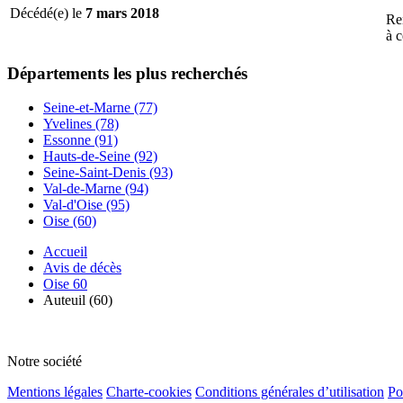
Décédé(e) le
7 mars 2018
Re
à c
Départements
les plus recherchés
Seine-et-Marne (77)
Yvelines (78)
Essonne (91)
Hauts-de-Seine (92)
Seine-Saint-Denis (93)
Val-de-Marne (94)
Val-d'Oise (95)
Oise (60)
Accueil
Avis de décès
Oise 60
Auteuil (60)
Notre société
Mentions légales
Charte-cookies
Conditions générales d’utilisation
Po