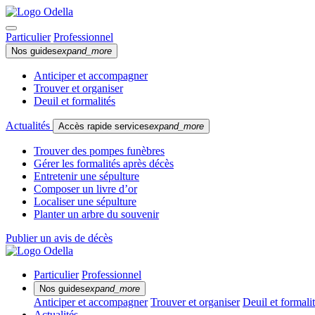
Particulier
Professionnel
Nos guides
expand_more
Anticiper et accompagner
Trouver et organiser
Deuil et formalités
Actualités
Accès rapide services
expand_more
Trouver des pompes funèbres
Gérer les formalités après décès
Entretenir une sépulture
Composer un livre d’or
Localiser une sépulture
Planter un arbre du souvenir
Publier un avis de décès
Particulier
Professionnel
Nos guides
expand_more
Anticiper et accompagner
Trouver et organiser
Deuil et formali
Actualités