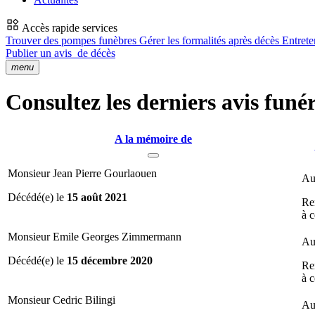
Accès rapide services
Trouver des pompes funèbres
Gérer les formalités après décès
Entrete
Publier un avis
de décès
menu
Consultez les derniers avis funér
A la mémoire de
Monsieur Jean Pierre Gourlaouen
Au
Décédé(e) le
15 août 2021
Re
à c
Monsieur Emile Georges Zimmermann
Au
Décédé(e) le
15 décembre 2020
Re
à c
Monsieur Cedric Bilingi
Au