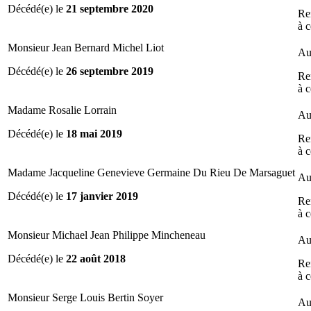
Décédé(e) le
21 septembre 2020
Re
à c
Monsieur Jean Bernard Michel Liot
Au
Décédé(e) le
26 septembre 2019
Re
à c
Madame Rosalie Lorrain
Au
Décédé(e) le
18 mai 2019
Re
à c
Madame Jacqueline Genevieve Germaine Du Rieu De Marsaguet
Au
Décédé(e) le
17 janvier 2019
Re
à c
Monsieur Michael Jean Philippe Mincheneau
Au
Décédé(e) le
22 août 2018
Re
à c
Monsieur Serge Louis Bertin Soyer
Au