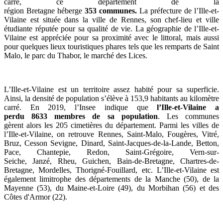
carré, ce département de la
région Bretagne héberge
353
communes.
La préfecture de l’Ille-et-
Vilaine est située dans la ville de Rennes, son chef-lieu et ville
étudiante réputée pour sa qualité de vie. La géographie de l’Ille-et-
Vilaine est appréciée pour sa proximité avec le littoral, mais aussi
pour quelques lieux touristiques phares tels que
les remparts de Saint
Malo, le parc du Thabor, le marché des Lices.
L’Ille-et-Vilaine est un territoire assez habité pour sa superficie.
Ainsi, la densité de population s’élève à
153,9
habitants au kilomètre
carré. En 2019, l’Insee indique que
l’Ille-et-Vilaine a
perdu
8633
membres de sa population
. Les communes
gèrent alors les
205
cimetières du département. Parmi les villes de
l’Ille-et-Vilaine, on retrouve Rennes, Saint-Malo, Fougères, Vitré,
Bruz, Cesson Sevigne, Dinard, Saint-Jacques-de-la-Lande, Betton,
Pace, Chantepie, Redon, Saint-Grégoire, Vern-sur-
Seiche, Janzé, Rheu, Guichen, Bain-de-Bretagne, Chartres-de-
Bretagne, Mordelles, Thorigné-Fouillard, etc. L’Ille-et-Vilaine est
également limitrophe des départements de la
Manche (50), de la
Mayenne (53), du Maine-et-Loire (49), du Morbihan (56) et des
Côtes d'Armor (22)
.