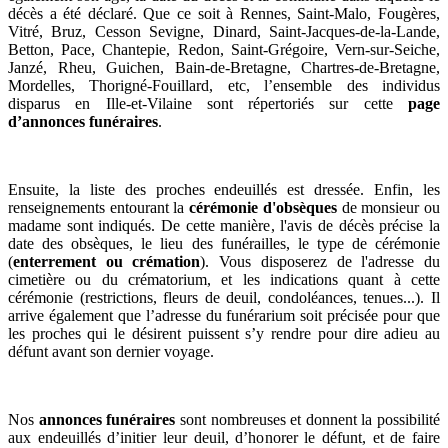
décès a été déclaré. Que ce soit à Rennes, Saint-Malo, Fougères,
Vitré, Bruz, Cesson Sevigne, Dinard, Saint-Jacques-de-la-Lande,
Betton, Pace, Chantepie, Redon, Saint-Grégoire, Vern-sur-Seiche,
Janzé, Rheu, Guichen, Bain-de-Bretagne, Chartres-de-Bretagne,
Mordelles, Thorigné-Fouillard, etc, l’ensemble des individus
disparus en Ille-et-Vilaine sont répertoriés sur cette
page
d’annonces funéraires
.
Ensuite, la liste des proches endeuillés est dressée. Enfin, les
renseignements entourant la
cérémonie d'obsèques
de monsieur ou
madame sont indiqués. De cette manière, l'avis de décès précise la
date des obsèques, le lieu des funérailles, le type de cérémonie
(
enterrement ou crémation
). Vous disposerez de l'adresse du
cimetière ou du crématorium, et les indications quant à cette
cérémonie (restrictions, fleurs de deuil, condoléances, tenues...). Il
arrive également que l’adresse du funérarium soit précisée pour que
les proches qui le désirent puissent s’y rendre pour dire adieu au
défunt avant son dernier voyage.
Nos
annonces funéraires
sont nombreuses et donnent la possibilité
aux endeuillés d’initier leur deuil, d’honorer le défunt, et de faire