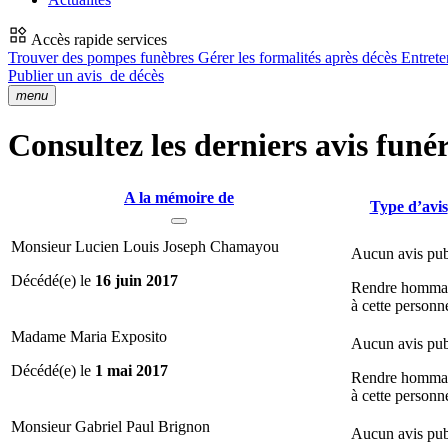
Accès rapide services
Trouver des pompes funèbres
Gérer les formalités après décès
Entrete
Publier un avis
de décès
menu
Consultez les derniers avis funér
A la mémoire de
Type d’avis
Monsieur Lucien Louis Joseph Chamayou
Aucun avis pub
Décédé(e) le
16 juin 2017
Rendre homma
à cette personn
Madame Maria Exposito
Aucun avis pub
Décédé(e) le
1 mai 2017
Rendre homma
à cette personn
Monsieur Gabriel Paul Brignon
Aucun avis pub