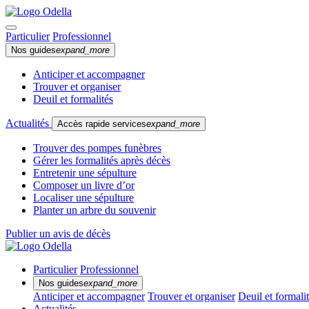
Particulier
Professionnel
Nos guides
expand_more
Anticiper et accompagner
Trouver et organiser
Deuil et formalités
Actualités
Accès rapide services
expand_more
Trouver des pompes funèbres
Gérer les formalités après décès
Entretenir une sépulture
Composer un livre d’or
Localiser une sépulture
Planter un arbre du souvenir
Publier un avis de décès
Particulier
Professionnel
Nos guides
expand_more
Anticiper et accompagner
Trouver et organiser
Deuil et formali
Actualités