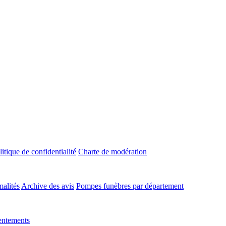
litique de confidentialité
Charte de modération
malités
Archive des avis
Pompes funèbres par département
entements