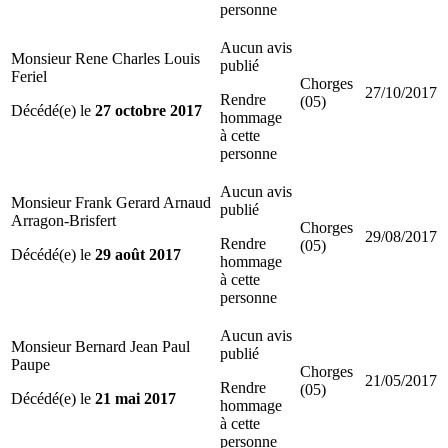
personne
Aucun avis
Monsieur Rene Charles Louis
publié
Feriel
Chorges
27/10/2017
Rendre
(05)
Décédé(e) le
27 octobre 2017
hommage
à cette
personne
Aucun avis
Monsieur Frank Gerard Arnaud
publié
Arragon-Brisfert
Chorges
29/08/2017
Rendre
(05)
Décédé(e) le
29 août 2017
hommage
à cette
personne
Aucun avis
Monsieur Bernard Jean Paul
publié
Paupe
Chorges
21/05/2017
Rendre
(05)
Décédé(e) le
21 mai 2017
hommage
à cette
personne