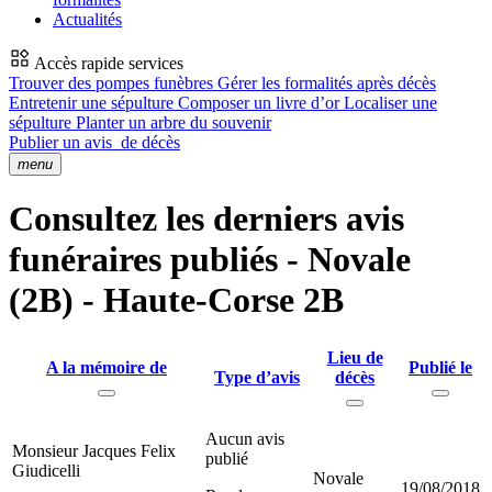
Actualités
Accès rapide services
Trouver des pompes funèbres
Gérer les formalités après décès
Entretenir une sépulture
Composer un livre d’or
Localiser une
sépulture
Planter un arbre du souvenir
Publier un avis
de décès
menu
Consultez les derniers avis
funéraires publiés - Novale
(2B) - Haute-Corse 2B
Lieu de
A la mémoire de
Publié le
Type d’avis
décès
Aucun avis
Monsieur Jacques Felix
publié
Giudicelli
Novale
19/08/2018