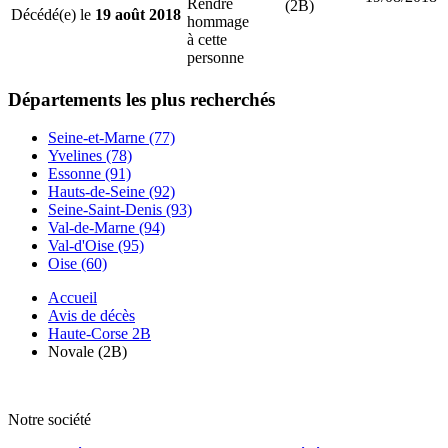
Rendre
(2B)
Décédé(e) le
19 août 2018
hommage
à cette
personne
Départements
les plus recherchés
Seine-et-Marne (77)
Yvelines (78)
Essonne (91)
Hauts-de-Seine (92)
Seine-Saint-Denis (93)
Val-de-Marne (94)
Val-d'Oise (95)
Oise (60)
Accueil
Avis de décès
Haute-Corse 2B
Novale (2B)
Notre société