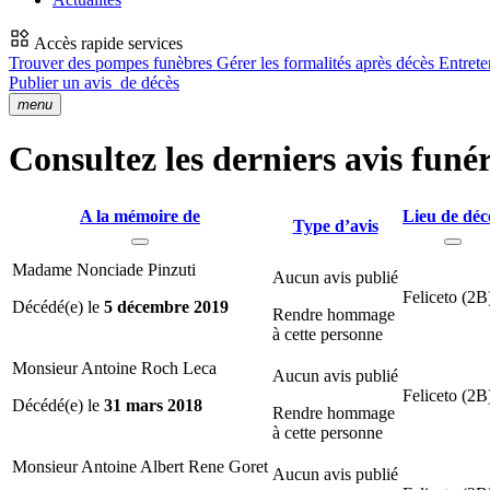
Accès rapide services
Trouver des pompes funèbres
Gérer les formalités après décès
Entrete
Publier un avis
de décès
menu
Consultez les derniers avis funé
A la mémoire de
Lieu de déc
Type d’avis
Madame Nonciade Pinzuti
Aucun avis publié
Feliceto (2B
Décédé(e) le
5 décembre 2019
Rendre hommage
à cette personne
Monsieur Antoine Roch Leca
Aucun avis publié
Feliceto (2B
Décédé(e) le
31 mars 2018
Rendre hommage
à cette personne
Monsieur Antoine Albert Rene Goret
Aucun avis publié