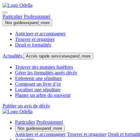
Particulier
Professionnel
Nos guides
expand_more
Anticiper et accompagner
Trouver et organiser
Deuil et formalités
Actualités
Accès rapide services
expand_more
Trouver des pompes funèbres
Gérer les formalités après décès
Entretenir une sépulture
Composer un livre d’or
Localiser une sépulture
Planter un arbre du souvenir
Publier un avis de décès
Particulier
Professionnel
Nos guides
expand_more
Anticiper et accompagner
Trouver et organiser
Deuil et formali
Actualités