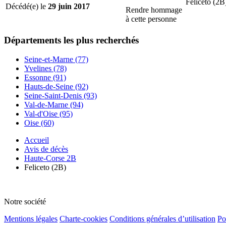
Feliceto (2B
Décédé(e) le
29 juin 2017
Rendre hommage
à cette personne
Départements
les plus recherchés
Seine-et-Marne (77)
Yvelines (78)
Essonne (91)
Hauts-de-Seine (92)
Seine-Saint-Denis (93)
Val-de-Marne (94)
Val-d'Oise (95)
Oise (60)
Accueil
Avis de décès
Haute-Corse 2B
Feliceto (2B)
Notre société
Mentions légales
Charte-cookies
Conditions générales d’utilisation
Po