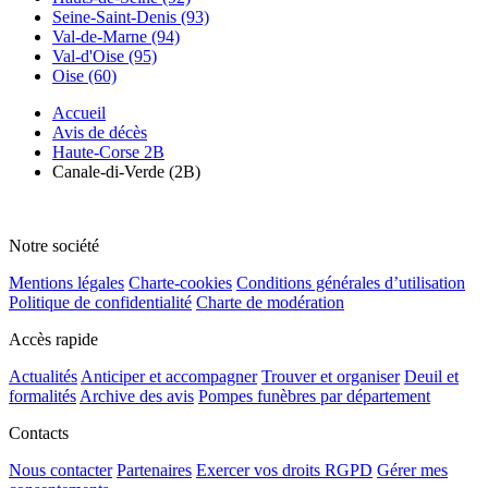
Seine-Saint-Denis (93)
Val-de-Marne (94)
Val-d'Oise (95)
Oise (60)
Accueil
Avis de décès
Haute-Corse 2B
Canale-di-Verde (2B)
Notre société
Mentions légales
Charte-cookies
Conditions générales d’utilisation
Politique de confidentialité
Charte de modération
Accès rapide
Actualités
Anticiper et accompagner
Trouver et organiser
Deuil et
formalités
Archive des avis
Pompes funèbres par département
Contacts
Nous contacter
Partenaires
Exercer vos droits RGPD
Gérer mes