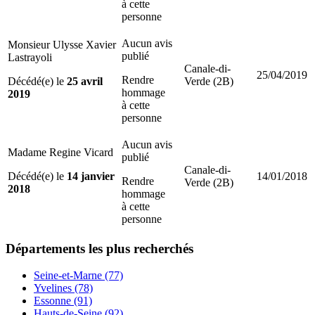
à cette
personne
Aucun avis
Monsieur Ulysse Xavier
publié
Lastrayoli
Canale-di-
25/04/2019
Rendre
Décédé(e) le
25 avril
Verde (2B)
hommage
2019
à cette
personne
Aucun avis
Madame Regine Vicard
publié
Canale-di-
Décédé(e) le
14 janvier
14/01/2018
Rendre
Verde (2B)
2018
hommage
à cette
personne
Départements
les plus recherchés
Seine-et-Marne (77)
Yvelines (78)
Essonne (91)
Hauts-de-Seine (92)