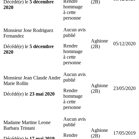
Rendre
Décédé(e) le
5 décembre
(2B)
hommage
2020
à cette
personne
Aucun avis
Monsieur Jose Rodriguez
publié
Fernandez
Aghione
05/12/2020
Rendre
Décédé(e) le
5 décembre
(2B)
hommage
2020
à cette
personne
Aucun avis
Monsieur Jean Claude Andre
publié
Marie Rollin
Aghione
23/05/2020
Rendre
(2B)
Décédé(e) le
23 mai 2020
hommage
à cette
personne
Aucun avis
Madame Martine Leone
publié
Barbara Tristani
Aghione
17/05/2019
Rendre
(2B)
Décédé(e) le
17 mai 2019