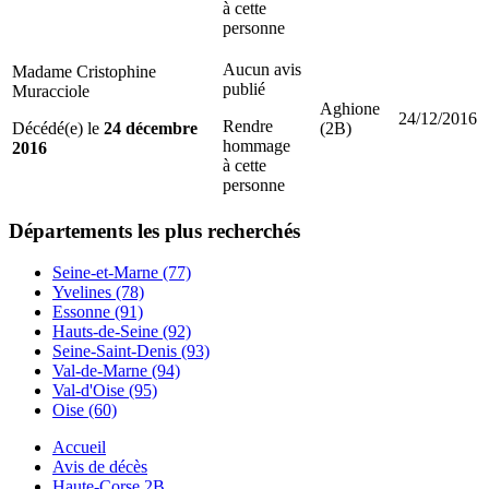
à cette
personne
Aucun avis
Madame Cristophine
publié
Muracciole
Aghione
24/12/2016
Rendre
Décédé(e) le
24 décembre
(2B)
hommage
2016
à cette
personne
Départements
les plus recherchés
Seine-et-Marne (77)
Yvelines (78)
Essonne (91)
Hauts-de-Seine (92)
Seine-Saint-Denis (93)
Val-de-Marne (94)
Val-d'Oise (95)
Oise (60)
Accueil
Avis de décès
Haute-Corse 2B