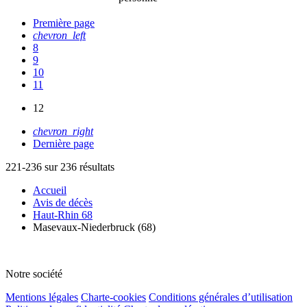
Première page
chevron_left
8
9
10
11
12
chevron_right
Dernière page
221-236 sur 236 résultats
Accueil
Avis de décès
Haut-Rhin 68
Masevaux-Niederbruck (68)
Notre société
Mentions légales
Charte-cookies
Conditions générales d’utilisation