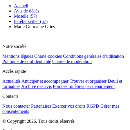
Accueil
Avis de décès
Moselle (57)
Farébersviller (57)
Marie Germaine Gries
Notre société
Mentions légales
Charte-cookies
Conditions générales d’utilisation
Politique de confidentialité
Charte de modération
Accès rapide
Actualités
Anticiper et accompagner
Trouver et organiser
Deuil et
formalités
Archive des avis
Pompes funèbres par département
Contacts
Nous contacter
Partenaires
Exercer vos droits RGPD
Gérer mes
consentements
© Copyright 2026. Tous droits réservés