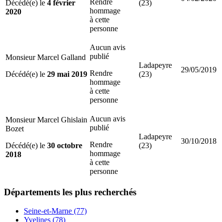
Rendre
Décédé(e) le
4 février
(23)
hommage
2020
à cette
personne
Aucun avis
publié
Monsieur Marcel Galland
Ladapeyre
29/05/2019
Rendre
Décédé(e) le
29 mai 2019
(23)
hommage
à cette
personne
Aucun avis
Monsieur Marcel Ghislain
publié
Bozet
Ladapeyre
30/10/2018
Rendre
Décédé(e) le
30 octobre
(23)
hommage
2018
à cette
personne
Départements
les plus recherchés
Seine-et-Marne (77)
Yvelines (78)