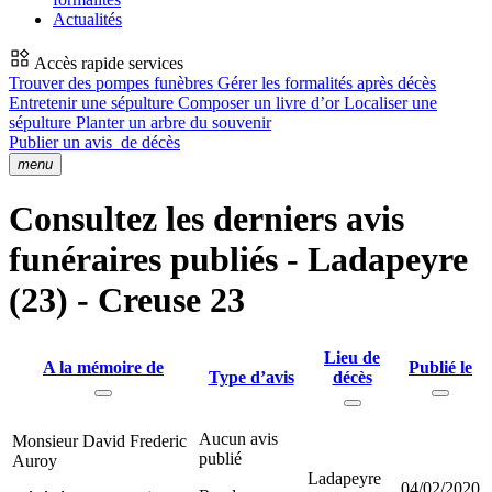
Actualités
Accès rapide services
Trouver des pompes funèbres
Gérer les formalités après décès
Entretenir une sépulture
Composer un livre d’or
Localiser une
sépulture
Planter un arbre du souvenir
Publier un avis
de décès
menu
Consultez les derniers avis
funéraires publiés - Ladapeyre
(23) - Creuse 23
Lieu de
A la mémoire de
Publié le
Type d’avis
décès
Aucun avis
Monsieur David Frederic
publié
Auroy
Ladapeyre
04/02/2020