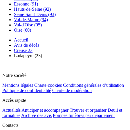
Essonne (91)
Hauts-de-Seine (92)
Seine-Saint-Denis (93)
Val-de-Marne (94)
Val-d'Oise (95)
Oise (60)
Accueil
Avis de décès
Creuse 23
Ladapeyre (23)
Notre société
Mentions légales
Charte-cookies
Conditions générales d’utilisation
Politique de confidentialité
Charte de modération
Accès rapide
Actualités
Anticiper et accompagner
Trouver et organiser
Deuil et
formalités
Archive des avis
Pompes funèbres par département
Contacts