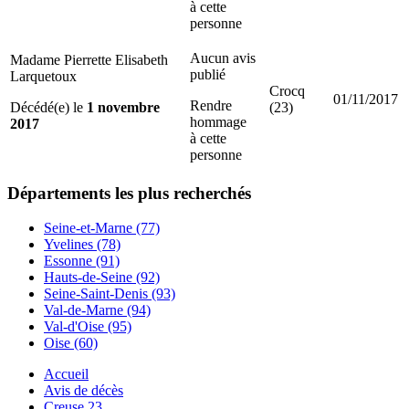
à cette
personne
Aucun avis
Madame Pierrette Elisabeth
publié
Larquetoux
Crocq
01/11/2017
Rendre
Décédé(e) le
1 novembre
(23)
hommage
2017
à cette
personne
Départements
les plus recherchés
Seine-et-Marne (77)
Yvelines (78)
Essonne (91)
Hauts-de-Seine (92)
Seine-Saint-Denis (93)
Val-de-Marne (94)
Val-d'Oise (95)
Oise (60)
Accueil
Avis de décès
Creuse 23