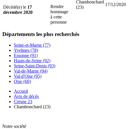
Chambonchard
17/12/2020
Rendre
Décédé(e) le
17
(23)
hommage
décembre 2020
à cette
personne
Départements
les plus recherchés
Seine-et-Marne (77)
Yvelines (78)
Essonne (91)
Hauts-de-Seine (92)
Seine-Saint-Denis (93)
Val-de-Marne (94)
Val-d'Oise (95)
Oise (60)
Accueil
Avis de décès
Creuse 23
Chambonchard (23)
Notre société