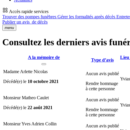
Accès rapide services
Trouver des pompes funèbres
Gérer les formalités après décès
Entrete
Publier un avis
de décès
menu
Consultez les derniers avis funé
A la mémoire de
Lieu
Type d’avis
Madame Arlette Nicolas
Aucun avis publié
Yvias
Décédé(e) le
10 octobre 2021
Rendre hommage
à cette personne
Monsieur Matheo Caulet
Aucun avis publié
Yvias
Décédé(e) le
22 août 2021
Rendre hommage
à cette personne
Monsieur Yves Adrien Collin
Aucun avis publié