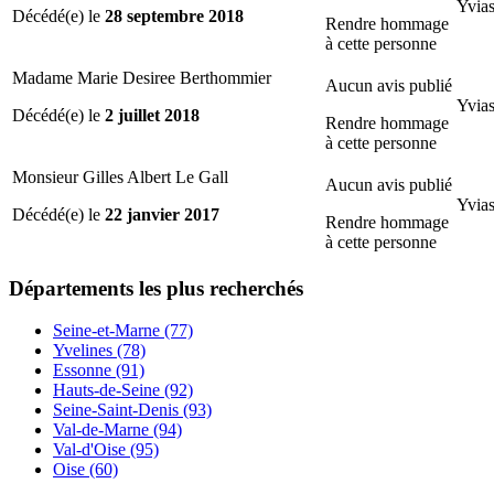
Yvias
Décédé(e) le
28 septembre 2018
Rendre hommage
à cette personne
Madame Marie Desiree Berthommier
Aucun avis publié
Yvias
Décédé(e) le
2 juillet 2018
Rendre hommage
à cette personne
Monsieur Gilles Albert Le Gall
Aucun avis publié
Yvias
Décédé(e) le
22 janvier 2017
Rendre hommage
à cette personne
Départements
les plus recherchés
Seine-et-Marne (77)
Yvelines (78)
Essonne (91)
Hauts-de-Seine (92)
Seine-Saint-Denis (93)
Val-de-Marne (94)
Val-d'Oise (95)
Oise (60)