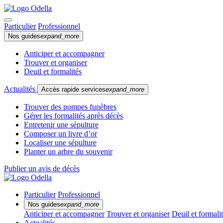
Particulier
Professionnel
Nos guides
expand_more
Anticiper et accompagner
Trouver et organiser
Deuil et formalités
Actualités
Accès rapide services
expand_more
Trouver des pompes funèbres
Gérer les formalités après décès
Entretenir une sépulture
Composer un livre d’or
Localiser une sépulture
Planter un arbre du souvenir
Publier un avis de décès
Particulier
Professionnel
Nos guides
expand_more
Anticiper et accompagner
Trouver et organiser
Deuil et formali
Actualités