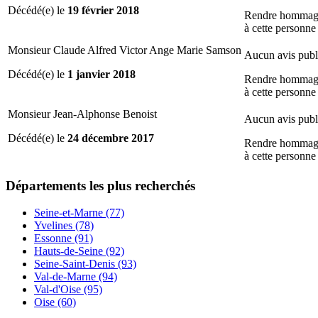
Décédé(e) le
19 février 2018
Rendre hommag
à cette personne
Monsieur Claude Alfred Victor Ange Marie Samson
Aucun avis publ
Décédé(e) le
1 janvier 2018
Rendre hommag
à cette personne
Monsieur Jean-Alphonse Benoist
Aucun avis publ
Décédé(e) le
24 décembre 2017
Rendre hommag
à cette personne
Départements
les plus recherchés
Seine-et-Marne (77)
Yvelines (78)
Essonne (91)
Hauts-de-Seine (92)
Seine-Saint-Denis (93)
Val-de-Marne (94)
Val-d'Oise (95)
Oise (60)