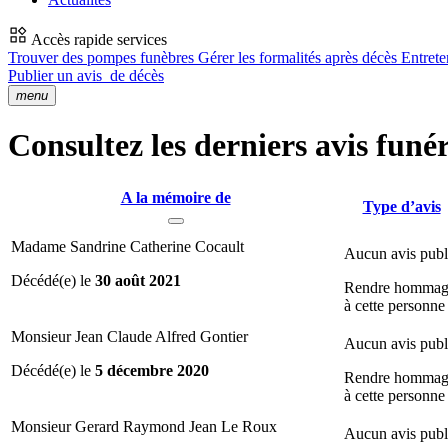
Accès rapide services
Trouver des pompes funèbres
Gérer les formalités après décès
Entrete
Publier un avis
de décès
menu
Consultez les derniers avis funé
A la mémoire de
Type d’avis
Madame Sandrine Catherine Cocault
Aucun avis publ
Décédé(e) le
30 août 2021
Rendre hommag
à cette personne
Monsieur Jean Claude Alfred Gontier
Aucun avis publ
Décédé(e) le
5 décembre 2020
Rendre hommag
à cette personne
Monsieur Gerard Raymond Jean Le Roux
Aucun avis publ