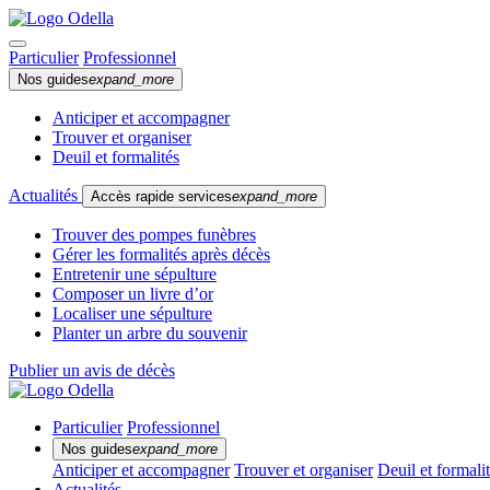
Particulier
Professionnel
Nos guides
expand_more
Anticiper et accompagner
Trouver et organiser
Deuil et formalités
Actualités
Accès rapide services
expand_more
Trouver des pompes funèbres
Gérer les formalités après décès
Entretenir une sépulture
Composer un livre d’or
Localiser une sépulture
Planter un arbre du souvenir
Publier un avis de décès
Particulier
Professionnel
Nos guides
expand_more
Anticiper et accompagner
Trouver et organiser
Deuil et formali
Actualités