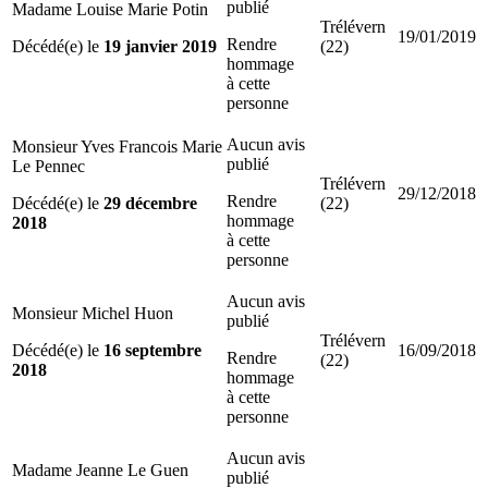
publié
Madame Louise Marie Potin
Trélévern
19/01/2019
Rendre
Décédé(e) le
19 janvier 2019
(22)
hommage
à cette
personne
Aucun avis
Monsieur Yves Francois Marie
publié
Le Pennec
Trélévern
29/12/2018
Rendre
Décédé(e) le
29 décembre
(22)
hommage
2018
à cette
personne
Aucun avis
Monsieur Michel Huon
publié
Trélévern
Décédé(e) le
16 septembre
16/09/2018
Rendre
(22)
2018
hommage
à cette
personne
Aucun avis
Madame Jeanne Le Guen
publié