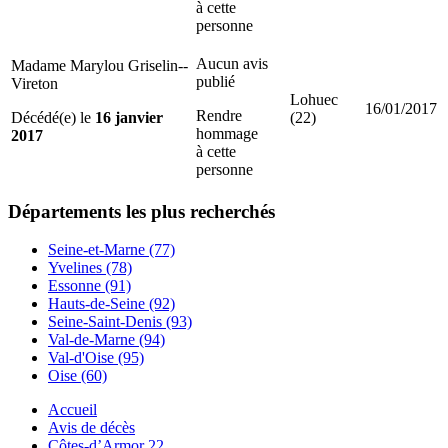
à cette
personne
Aucun avis
Madame Marylou Griselin--
publié
Vireton
Lohuec
16/01/2017
Rendre
Décédé(e) le
16 janvier
(22)
hommage
2017
à cette
personne
Départements
les plus recherchés
Seine-et-Marne (77)
Yvelines (78)
Essonne (91)
Hauts-de-Seine (92)
Seine-Saint-Denis (93)
Val-de-Marne (94)
Val-d'Oise (95)
Oise (60)
Accueil
Avis de décès
Côtes-d’Armor 22