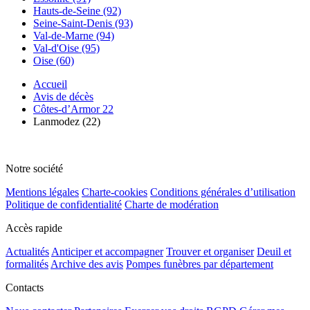
Hauts-de-Seine (92)
Seine-Saint-Denis (93)
Val-de-Marne (94)
Val-d'Oise (95)
Oise (60)
Accueil
Avis de décès
Côtes-d’Armor 22
Lanmodez (22)
Notre société
Mentions légales
Charte-cookies
Conditions générales d’utilisation
Politique de confidentialité
Charte de modération
Accès rapide
Actualités
Anticiper et accompagner
Trouver et organiser
Deuil et
formalités
Archive des avis
Pompes funèbres par département
Contacts