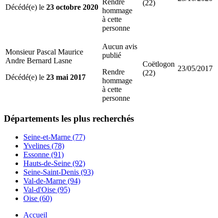
Rendre
(22)
Décédé(e) le
23 octobre 2020
hommage
à cette
personne
Aucun avis
Monsieur Pascal Maurice
publié
Andre Bernard Lasne
Coëtlogon
23/05/2017
Rendre
(22)
Décédé(e) le
23 mai 2017
hommage
à cette
personne
Départements
les plus recherchés
Seine-et-Marne (77)
Yvelines (78)
Essonne (91)
Hauts-de-Seine (92)
Seine-Saint-Denis (93)
Val-de-Marne (94)
Val-d'Oise (95)
Oise (60)
Accueil