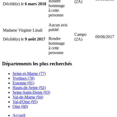
Rendre
(2A)
Décédé(e) le
6 mars 2018
hommage
à cette
personne
Aucun avis
publié
Madame Virginie Linali
Campo
09/08/2017
Rendre
Décédé(e) le
9 août 2017
(2A)
hommage
à cette
personne
Départements
les plus recherchés
Seine-et-Marne (77)
Yvelines (78)
Essonne (91)
Hauts-de-Seine (92)
Seine-Saint-Denis (93)
Val-de-Marne (94)
Val-d'Oise (95)
Oise (60)
Accueil