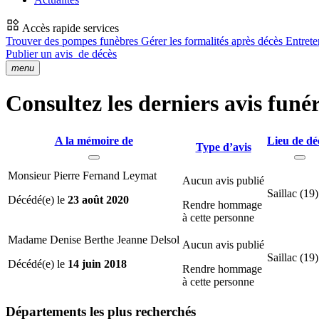
Accès rapide services
Trouver des pompes funèbres
Gérer les formalités après décès
Entrete
Publier un avis
de décès
menu
Consultez les derniers avis funér
A la mémoire de
Lieu de dé
Type d’avis
Monsieur Pierre Fernand Leymat
Aucun avis publié
Saillac (19)
Décédé(e) le
23 août 2020
Rendre hommage
à cette personne
Madame Denise Berthe Jeanne Delsol
Aucun avis publié
Saillac (19)
Décédé(e) le
14 juin 2018
Rendre hommage
à cette personne
Départements
les plus recherchés