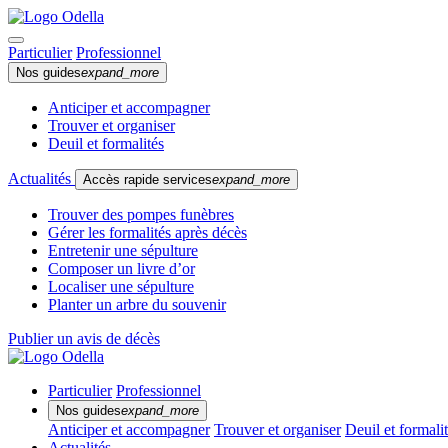
Particulier
Professionnel
Nos guides
expand_more
Anticiper et accompagner
Trouver et organiser
Deuil et formalités
Actualités
Accès rapide services
expand_more
Trouver des pompes funèbres
Gérer les formalités après décès
Entretenir une sépulture
Composer un livre d’or
Localiser une sépulture
Planter un arbre du souvenir
Publier un avis de décès
Particulier
Professionnel
Nos guides
expand_more
Anticiper et accompagner
Trouver et organiser
Deuil et formali
Actualités