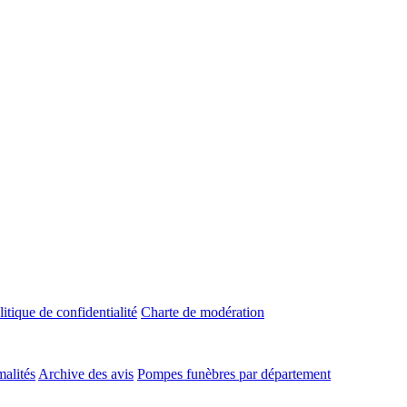
litique de confidentialité
Charte de modération
malités
Archive des avis
Pompes funèbres par département