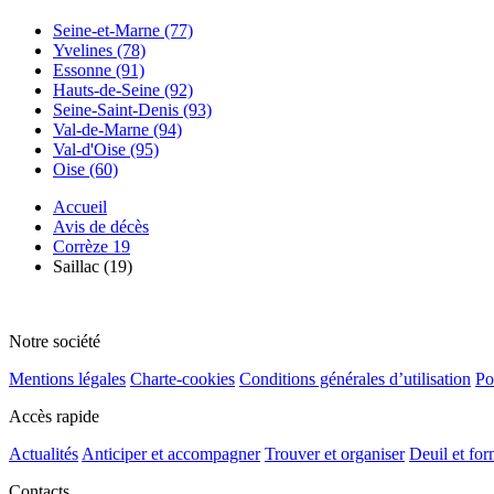
Seine-et-Marne (77)
Yvelines (78)
Essonne (91)
Hauts-de-Seine (92)
Seine-Saint-Denis (93)
Val-de-Marne (94)
Val-d'Oise (95)
Oise (60)
Accueil
Avis de décès
Corrèze 19
Saillac (19)
Notre société
Mentions légales
Charte-cookies
Conditions générales d’utilisation
Po
Accès rapide
Actualités
Anticiper et accompagner
Trouver et organiser
Deuil et for
Contacts