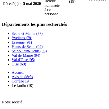
Rendre
(19)
Décédé(e) le
5 mai 2020
hommage
à cette
personne
Départements
les plus recherchés
Seine-et-Marne (77)
Yvelines (78)
Essonne (91)
Hauts-de-Seine (92)
Seine-Saint-Denis (93)
Val-de-Marne (94)
Val-d'Oise (95)
Oise (60)
Accueil
Avis de décès
Corrèze 19
Le Jardin (19)
Notre société