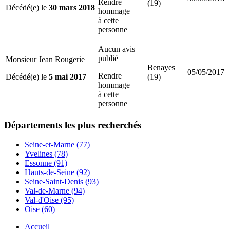
Rendre
(19)
Décédé(e) le
30 mars 2018
hommage
à cette
personne
Aucun avis
publié
Monsieur Jean Rougerie
Benayes
05/05/2017
Rendre
Décédé(e) le
5 mai 2017
(19)
hommage
à cette
personne
Départements
les plus recherchés
Seine-et-Marne (77)
Yvelines (78)
Essonne (91)
Hauts-de-Seine (92)
Seine-Saint-Denis (93)
Val-de-Marne (94)
Val-d'Oise (95)
Oise (60)
Accueil