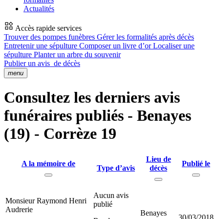
Actualités
Accès rapide services
Trouver des pompes funèbres
Gérer les formalités après décès
Entretenir une sépulture
Composer un livre d’or
Localiser une
sépulture
Planter un arbre du souvenir
Publier un avis
de décès
menu
Consultez les derniers avis
funéraires publiés - Benayes
(19) - Corrèze 19
Lieu de
A la mémoire de
Publié le
Type d’avis
décès
Aucun avis
Monsieur Raymond Henri
publié
Audrerie
Benayes
30/03/2018