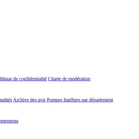
litique de confidentialité
Charte de modération
malités
Archive des avis
Pompes funèbres par département
entements