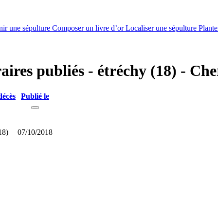
nir une sépulture
Composer un livre d’or
Localiser une sépulture
Plante
aires publiés - étréchy (18) - Che
décès
Publié le
18)
07/10/2018