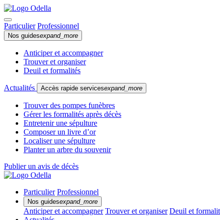
Particulier
Professionnel
Nos guides
expand_more
Anticiper et accompagner
Trouver et organiser
Deuil et formalités
Actualités
Accès rapide services
expand_more
Trouver des pompes funèbres
Gérer les formalités après décès
Entretenir une sépulture
Composer un livre d’or
Localiser une sépulture
Planter un arbre du souvenir
Publier un avis de décès
Particulier
Professionnel
Nos guides
expand_more
Anticiper et accompagner
Trouver et organiser
Deuil et formali
Actualités