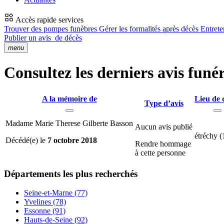
Accès rapide services
Trouver des pompes funèbres
Gérer les formalités après décès
Entrete
Publier un avis
de décès
menu
Consultez les derniers avis funér
A la mémoire de
Lieu de 
Type d’avis
Madame Marie Therese Gilberte Basson
Aucun avis publié
étréchy (
Décédé(e) le
7 octobre 2018
Rendre hommage
à cette personne
Départements
les plus recherchés
Seine-et-Marne (77)
Yvelines (78)
Essonne (91)
Hauts-de-Seine (92)