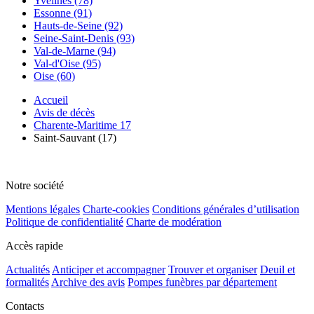
Yvelines (78)
Essonne (91)
Hauts-de-Seine (92)
Seine-Saint-Denis (93)
Val-de-Marne (94)
Val-d'Oise (95)
Oise (60)
Accueil
Avis de décès
Charente-Maritime 17
Saint-Sauvant (17)
Notre société
Mentions légales
Charte-cookies
Conditions générales d’utilisation
Politique de confidentialité
Charte de modération
Accès rapide
Actualités
Anticiper et accompagner
Trouver et organiser
Deuil et
formalités
Archive des avis
Pompes funèbres par département
Contacts