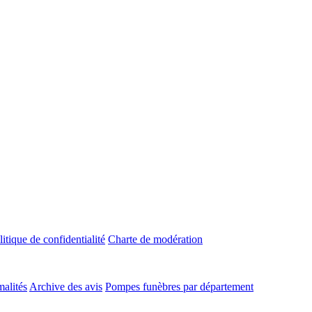
litique de confidentialité
Charte de modération
malités
Archive des avis
Pompes funèbres par département