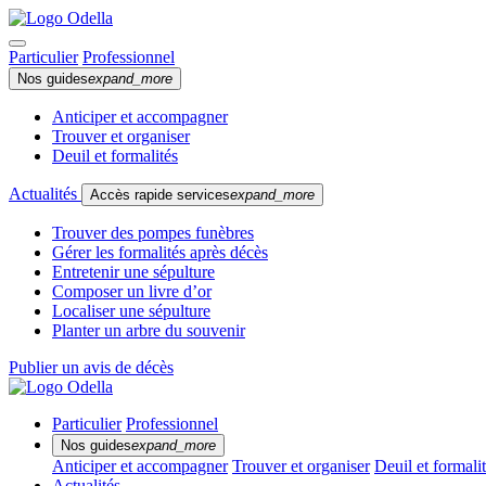
Particulier
Professionnel
Nos guides
expand_more
Anticiper et accompagner
Trouver et organiser
Deuil et formalités
Actualités
Accès rapide services
expand_more
Trouver des pompes funèbres
Gérer les formalités après décès
Entretenir une sépulture
Composer un livre d’or
Localiser une sépulture
Planter un arbre du souvenir
Publier un avis de décès
Particulier
Professionnel
Nos guides
expand_more
Anticiper et accompagner
Trouver et organiser
Deuil et formali
Actualités