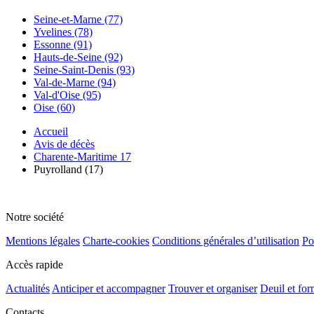
Seine-et-Marne (77)
Yvelines (78)
Essonne (91)
Hauts-de-Seine (92)
Seine-Saint-Denis (93)
Val-de-Marne (94)
Val-d'Oise (95)
Oise (60)
Accueil
Avis de décès
Charente-Maritime 17
Puyrolland (17)
Notre société
Mentions légales
Charte-cookies
Conditions générales d’utilisation
Po
Accès rapide
Actualités
Anticiper et accompagner
Trouver et organiser
Deuil et for
Contacts