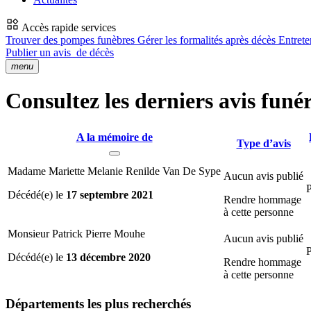
Accès rapide services
Trouver des pompes funèbres
Gérer les formalités après décès
Entrete
Publier un avis
de décès
menu
Consultez les derniers avis funé
A la mémoire de
Type d’avis
Madame Mariette Melanie Renilde Van De Sype
Aucun avis publié
P
Décédé(e) le
17 septembre 2021
Rendre hommage
à cette personne
Monsieur Patrick Pierre Mouhe
Aucun avis publié
P
Décédé(e) le
13 décembre 2020
Rendre hommage
à cette personne
Départements
les plus recherchés