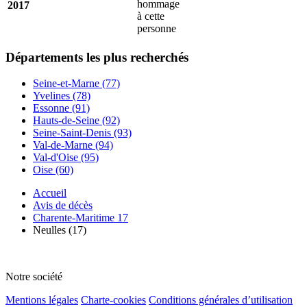
hommage
2017
à cette
personne
Départements
les plus recherchés
Seine-et-Marne (77)
Yvelines (78)
Essonne (91)
Hauts-de-Seine (92)
Seine-Saint-Denis (93)
Val-de-Marne (94)
Val-d'Oise (95)
Oise (60)
Accueil
Avis de décès
Charente-Maritime 17
Neulles (17)
Notre société
Mentions légales
Charte-cookies
Conditions générales d’utilisation