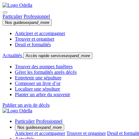
Particulier
Professionnel
Nos guides
expand_more
Anticiper et accompagner
Trouver et organiser
Deuil et formalités
Actualités
Accès rapide services
expand_more
Trouver des pompes funèbres
Gérer les formalités après décès
Entretenir une sépulture
Composer un livre d’or
Localiser une sépulture
Planter un arbre du souvenir
Publier un avis de décès
Particulier
Professionnel
Nos guides
expand_more
Anticiper et accompagner
Trouver et organiser
Deuil et formali
Actualités