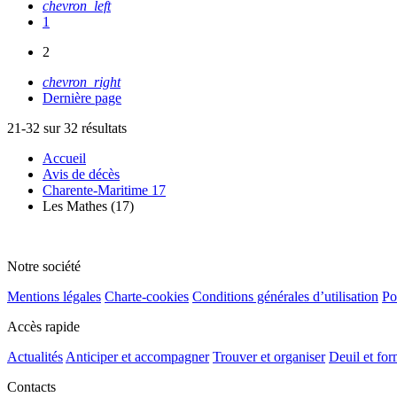
chevron_left
1
2
chevron_right
Dernière page
21-32 sur 32 résultats
Accueil
Avis de décès
Charente-Maritime 17
Les Mathes (17)
Notre société
Mentions légales
Charte-cookies
Conditions générales d’utilisation
Po
Accès rapide
Actualités
Anticiper et accompagner
Trouver et organiser
Deuil et for
Contacts