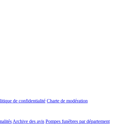
litique de confidentialité
Charte de modération
malités
Archive des avis
Pompes funèbres par département