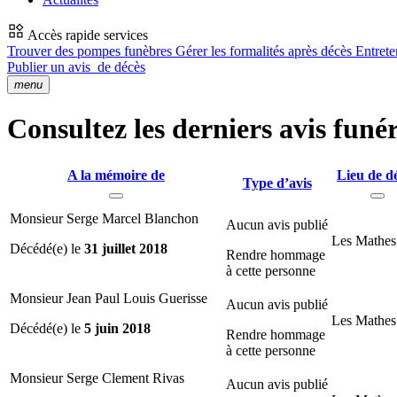
Accès rapide services
Trouver des pompes funèbres
Gérer les formalités après décès
Entrete
Publier un avis
de décès
menu
Consultez les derniers avis funé
A la mémoire de
Lieu de d
Type d’avis
Monsieur Serge Marcel Blanchon
Aucun avis publié
Les Mathes
Décédé(e) le
31 juillet 2018
Rendre hommage
à cette personne
Monsieur Jean Paul Louis Guerisse
Aucun avis publié
Les Mathes
Décédé(e) le
5 juin 2018
Rendre hommage
à cette personne
Monsieur Serge Clement Rivas
Aucun avis publié