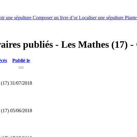
nir une sépulture
Composer un livre d’or
Localiser une sépulture
Plante
raires publiés - Les Mathes (17) 
écès
Publié le
 (17)
31/07/2018
 (17)
05/06/2018