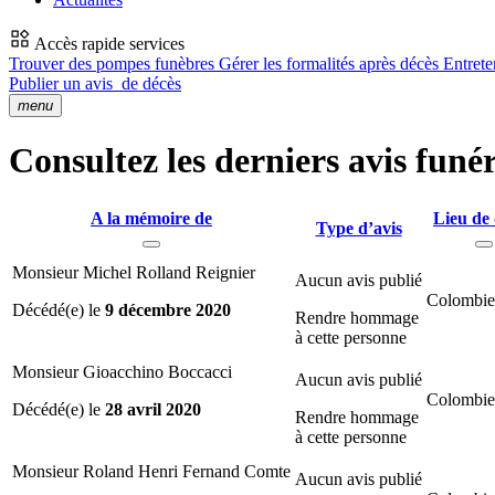
Accès rapide services
Trouver des pompes funèbres
Gérer les formalités après décès
Entrete
Publier un avis
de décès
menu
Consultez les derniers avis funé
A la mémoire de
Lieu de 
Type d’avis
Monsieur Michel Rolland Reignier
Aucun avis publié
Colombier
Décédé(e) le
9 décembre 2020
Rendre hommage
à cette personne
Monsieur Gioacchino Boccacci
Aucun avis publié
Colombier
Décédé(e) le
28 avril 2020
Rendre hommage
à cette personne
Monsieur Roland Henri Fernand Comte
Aucun avis publié