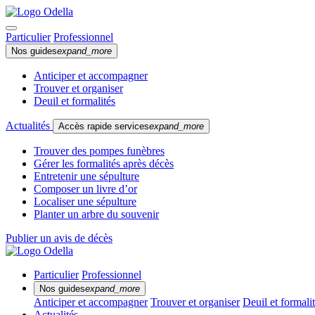
Particulier
Professionnel
Nos guides
expand_more
Anticiper et accompagner
Trouver et organiser
Deuil et formalités
Actualités
Accès rapide services
expand_more
Trouver des pompes funèbres
Gérer les formalités après décès
Entretenir une sépulture
Composer un livre d’or
Localiser une sépulture
Planter un arbre du souvenir
Publier un avis de décès
Particulier
Professionnel
Nos guides
expand_more
Anticiper et accompagner
Trouver et organiser
Deuil et formali
Actualités