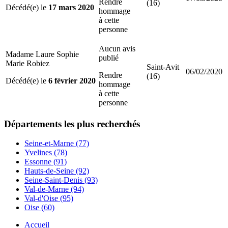
Rendre
(16)
Décédé(e) le
17 mars 2020
hommage
à cette
personne
Aucun avis
Madame Laure Sophie
publié
Marie Robiez
Saint-Avit
06/02/2020
Rendre
(16)
Décédé(e) le
6 février 2020
hommage
à cette
personne
Départements
les plus recherchés
Seine-et-Marne (77)
Yvelines (78)
Essonne (91)
Hauts-de-Seine (92)
Seine-Saint-Denis (93)
Val-de-Marne (94)
Val-d'Oise (95)
Oise (60)
Accueil