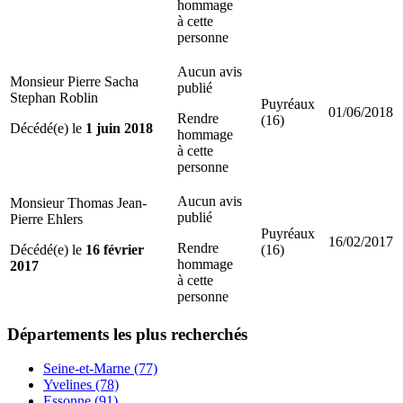
hommage
à cette
personne
Aucun avis
Monsieur Pierre Sacha
publié
Stephan Roblin
Puyréaux
01/06/2018
Rendre
(16)
Décédé(e) le
1 juin 2018
hommage
à cette
personne
Aucun avis
Monsieur Thomas Jean-
publié
Pierre Ehlers
Puyréaux
16/02/2017
Rendre
Décédé(e) le
16 février
(16)
hommage
2017
à cette
personne
Départements
les plus recherchés
Seine-et-Marne (77)
Yvelines (78)
Essonne (91)