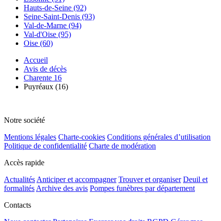
Hauts-de-Seine (92)
Seine-Saint-Denis (93)
Val-de-Marne (94)
Val-d'Oise (95)
Oise (60)
Accueil
Avis de décès
Charente 16
Puyréaux (16)
Notre société
Mentions légales
Charte-cookies
Conditions générales d’utilisation
Politique de confidentialité
Charte de modération
Accès rapide
Actualités
Anticiper et accompagner
Trouver et organiser
Deuil et
formalités
Archive des avis
Pompes funèbres par département
Contacts