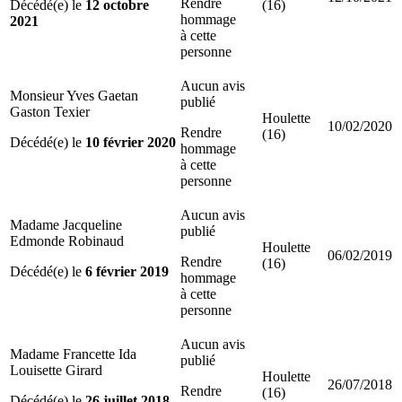
Rendre
Décédé(e) le
12 octobre
(16)
hommage
2021
à cette
personne
Aucun avis
Monsieur Yves Gaetan
publié
Gaston Texier
Houlette
10/02/2020
Rendre
(16)
Décédé(e) le
10 février 2020
hommage
à cette
personne
Aucun avis
Madame Jacqueline
publié
Edmonde Robinaud
Houlette
06/02/2019
Rendre
(16)
Décédé(e) le
6 février 2019
hommage
à cette
personne
Aucun avis
Madame Francette Ida
publié
Louisette Girard
Houlette
26/07/2018
Rendre
(16)
Décédé(e) le
26 juillet 2018