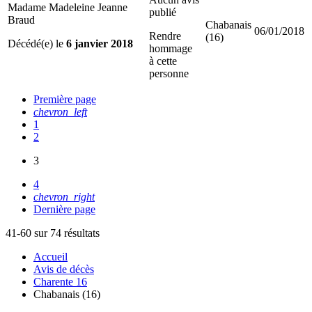
Madame Madeleine Jeanne
publié
Braud
Chabanais
06/01/2018
Rendre
(16)
Décédé(e) le
6 janvier 2018
hommage
à cette
personne
Première page
chevron_left
1
2
3
4
chevron_right
Dernière page
41-60 sur 74 résultats
Accueil
Avis de décès
Charente 16
Chabanais (16)