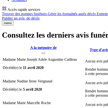
Accès rapide services
Trouver des pompes funèbres
Gérer les formalités après décès
Entrete
Publier un avis
de décès
menu
Consultez les derniers avis funé
A la mémoire de
Type d’avi
Madame Marie Joseph Adele Augustine Cailleau
Aucun avis pub
Décédé(e) le
11 avril 2020
Rendre homm
à cette personn
Madame Nadine Irene Vergnaud
Aucun avis pub
Décédé(e) le
5 avril 2020
Rendre homm
à cette personn
Madame Marie Marcelle Roche
Aucun avis pub