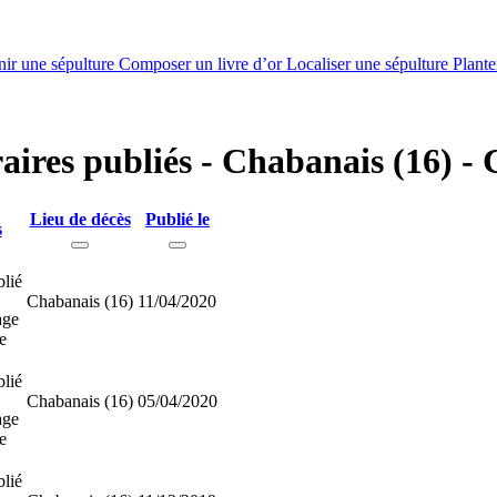
nir une sépulture
Composer un livre d’or
Localiser une sépulture
Plante
raires publiés - Chabanais (16) -
Lieu de décès
Publié le
s
lié
Chabanais (16)
11/04/2020
age
e
lié
Chabanais (16)
05/04/2020
age
e
lié