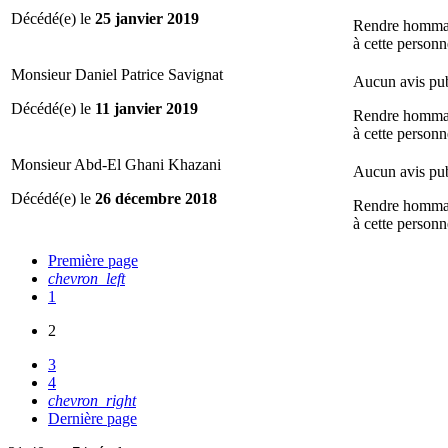
Décédé(e) le
25 janvier 2019
Rendre homm
à cette personn
Monsieur Daniel Patrice Savignat
Aucun avis pub
Décédé(e) le
11 janvier 2019
Rendre homm
à cette personn
Monsieur Abd-El Ghani Khazani
Aucun avis pub
Décédé(e) le
26 décembre 2018
Rendre homm
à cette personn
Première page
chevron_left
1
2
3
4
chevron_right
Dernière page