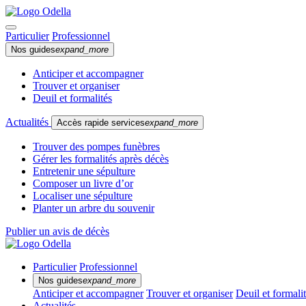
Particulier
Professionnel
Nos guides
expand_more
Anticiper et accompagner
Trouver et organiser
Deuil et formalités
Actualités
Accès rapide services
expand_more
Trouver des pompes funèbres
Gérer les formalités après décès
Entretenir une sépulture
Composer un livre d’or
Localiser une sépulture
Planter un arbre du souvenir
Publier un avis de décès
Particulier
Professionnel
Nos guides
expand_more
Anticiper et accompagner
Trouver et organiser
Deuil et formali
Actualités