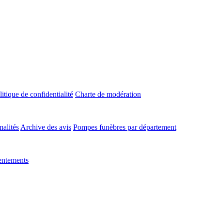
litique de confidentialité
Charte de modération
malités
Archive des avis
Pompes funèbres par département
entements