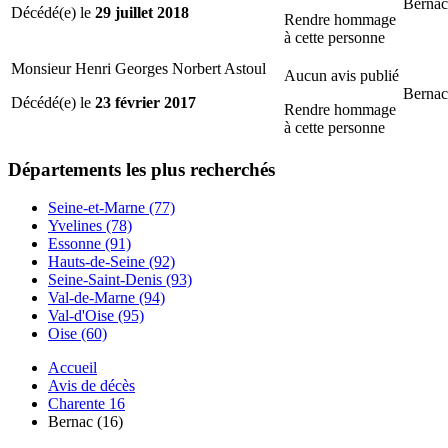
Bernac
Décédé(e) le
29 juillet 2018
Rendre hommage
à cette personne
Monsieur Henri Georges Norbert Astoul
Aucun avis publié
Bernac
Décédé(e) le
23 février 2017
Rendre hommage
à cette personne
Départements
les plus recherchés
Seine-et-Marne (77)
Yvelines (78)
Essonne (91)
Hauts-de-Seine (92)
Seine-Saint-Denis (93)
Val-de-Marne (94)
Val-d'Oise (95)
Oise (60)
Accueil
Avis de décès
Charente 16
Bernac (16)