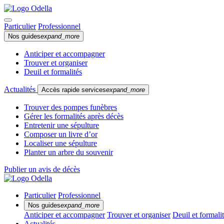
Particulier
Professionnel
Nos guides
expand_more
Anticiper et accompagner
Trouver et organiser
Deuil et formalités
Actualités
Accès rapide services
expand_more
Trouver des pompes funèbres
Gérer les formalités après décès
Entretenir une sépulture
Composer un livre d’or
Localiser une sépulture
Planter un arbre du souvenir
Publier un avis de décès
Particulier
Professionnel
Nos guides
expand_more
Anticiper et accompagner
Trouver et organiser
Deuil et formali
Actualités