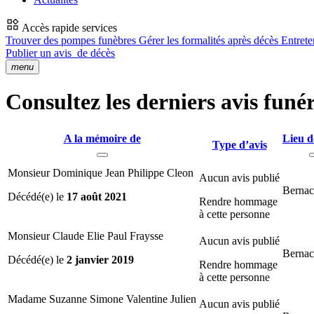
Accès rapide services
Trouver des pompes funèbres
Gérer les formalités après décès
Entrete
Publier un avis
de décès
menu
Consultez les derniers avis funé
A la mémoire de
Lieu d
Type d’avis
Monsieur Dominique Jean Philippe Cleon
Aucun avis publié
Bernac
Décédé(e) le
17 août 2021
Rendre hommage
à cette personne
Monsieur Claude Elie Paul Fraysse
Aucun avis publié
Bernac
Décédé(e) le
2 janvier 2019
Rendre hommage
à cette personne
Madame Suzanne Simone Valentine Julien
Aucun avis publié