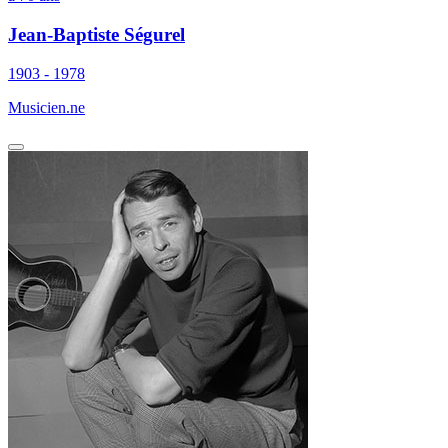
Jean-Baptiste Ségurel
1903 - 1978
Musicien.ne