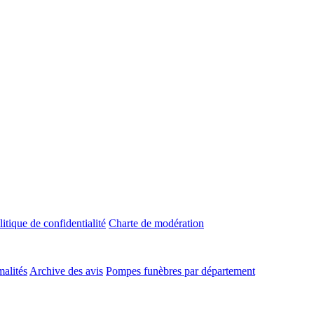
litique de confidentialité
Charte de modération
malités
Archive des avis
Pompes funèbres par département