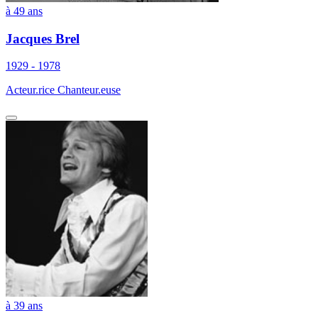
à 49 ans
Jacques Brel
1929 - 1978
Acteur.rice Chanteur.euse
à 39 ans