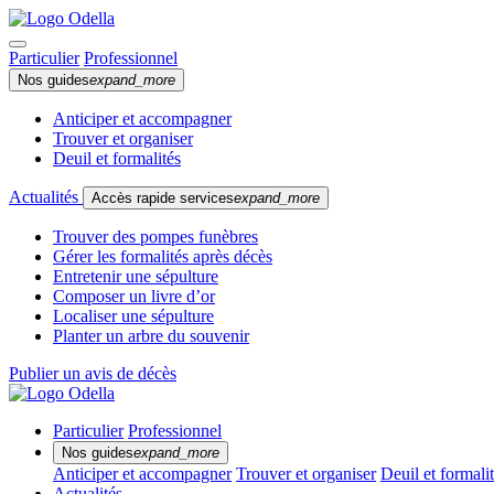
Particulier
Professionnel
Nos guides
expand_more
Anticiper et accompagner
Trouver et organiser
Deuil et formalités
Actualités
Accès rapide services
expand_more
Trouver des pompes funèbres
Gérer les formalités après décès
Entretenir une sépulture
Composer un livre d’or
Localiser une sépulture
Planter un arbre du souvenir
Publier un avis de décès
Particulier
Professionnel
Nos guides
expand_more
Anticiper et accompagner
Trouver et organiser
Deuil et formali
Actualités