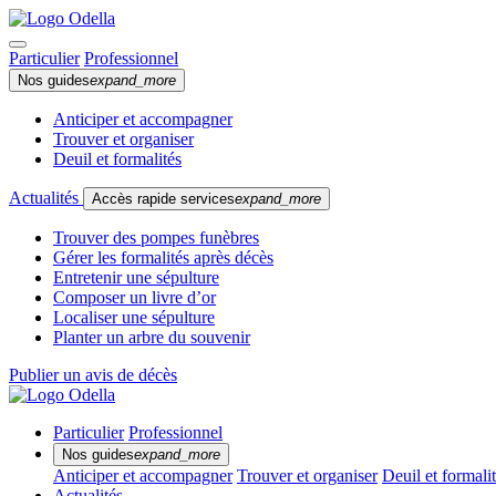
Particulier
Professionnel
Nos guides
expand_more
Anticiper et accompagner
Trouver et organiser
Deuil et formalités
Actualités
Accès rapide services
expand_more
Trouver des pompes funèbres
Gérer les formalités après décès
Entretenir une sépulture
Composer un livre d’or
Localiser une sépulture
Planter un arbre du souvenir
Publier un avis de décès
Particulier
Professionnel
Nos guides
expand_more
Anticiper et accompagner
Trouver et organiser
Deuil et formali
Actualités