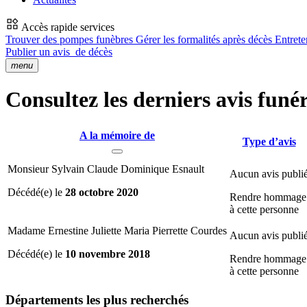
Accès rapide services
Trouver des pompes funèbres
Gérer les formalités après décès
Entrete
Publier un avis
de décès
menu
Consultez les derniers avis funér
A la mémoire de
Type d’avis
Monsieur Sylvain Claude Dominique Esnault
Aucun avis publi
Décédé(e) le
28 octobre 2020
Rendre hommage
à cette personne
Madame Ernestine Juliette Maria Pierrette Courdes
Aucun avis publi
Décédé(e) le
10 novembre 2018
Rendre hommage
à cette personne
Départements
les plus recherchés