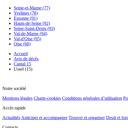
Seine-et-Marne (77)
Yvelines (78)
Essonne (91)
Hauts-de-Seine (92)
Seine-Saint-Denis (93)
Val-de-Marne (94)
Val-d'Oise (95)
Oise (60)
Accueil
Avis de décès
Cantal 15
Ussel (15)
Notre société
Mentions légales
Charte-cookies
Conditions générales d’utilisation
Po
Accès rapide
Actualités
Anticiper et accompagner
Trouver et organiser
Deuil et for
Contacts