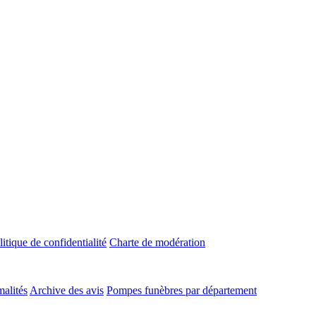
litique de confidentialité
Charte de modération
malités
Archive des avis
Pompes funèbres par département