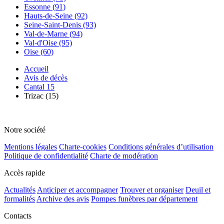
Essonne (91)
Hauts-de-Seine (92)
Seine-Saint-Denis (93)
Val-de-Marne (94)
Val-d'Oise (95)
Oise (60)
Accueil
Avis de décès
Cantal 15
Trizac (15)
Notre société
Mentions légales
Charte-cookies
Conditions générales d’utilisation
Politique de confidentialité
Charte de modération
Accès rapide
Actualités
Anticiper et accompagner
Trouver et organiser
Deuil et
formalités
Archive des avis
Pompes funèbres par département
Contacts