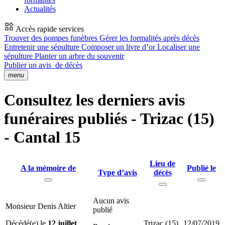
Actualités
Accès rapide services
Trouver des pompes funèbres
Gérer les formalités après décès
Entretenir une sépulture
Composer un livre d’or
Localiser une
sépulture
Planter un arbre du souvenir
Publier un avis
de décès
menu
Consultez les derniers avis
funéraires publiés - Trizac (15)
- Cantal 15
Lieu de
A la mémoire de
Publié le
Type d’avis
décès
Aucun avis
Monsieur Denis Altier
publié
Décédé(e) le
12 juillet
Trizac (15)
12/07/2019